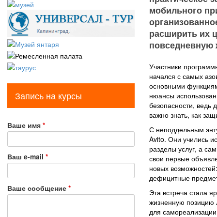
мобильного при
организованное
расширить их 
повседневную 
Участники программы
начался с самых азо
основными функциями
Запись на курсы
нюансы использован
безопасности, ведь 
важно знать, как защ
Ваше имя
*
С неподдельным энт
Avito. Они учились и
разделы услуг, а са
Ваш e-mail
*
свои первые объявле
новых возможностей:
дефицитные предметы
Ваше сообщение
*
Эта встреча стала я
жизненную позицию 
для самореализации 