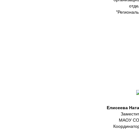
отд
"Региональ
Елисеева Нат
Заместит
МАОУ СОШ
Координатор