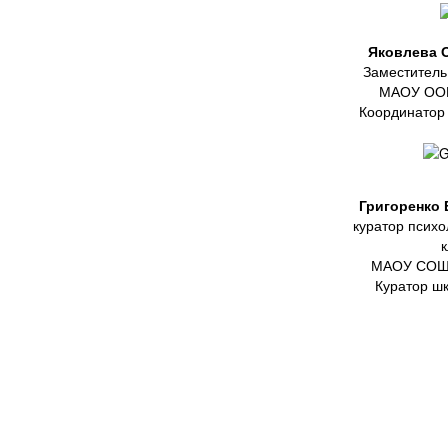
Яковлева 
Заместитель
МАОУ ООШ
Координатор
Григоренко 
куратор психо
МАОУ СОШ 
Куратор ш