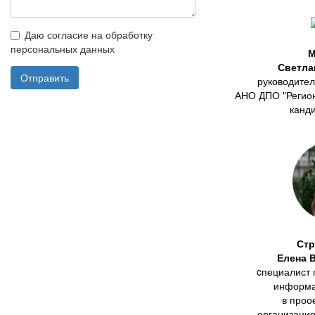
Даю согласие на обработку
персональных данных
М
Светла
Отправить
руководител
АНО ДПО "Регион
канди
Стр
Елена 
cпециалист 
информа
в проо
организацио