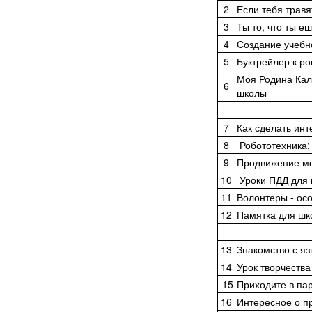
2
Если тебя травя
3
Ты то, что ты еш
4
Создание учебно
5
Буктрейлер к ро
Моя Родина Кал
6
школы
7
Как сделать ин
8
Робототехника: 
9
Продвижение мо
10
Уроки ПДД для 
11
Волонтеры - ос
12
Памятка для шк
13
Знакомство с я
14
Урок творчества
15
Приходите в па
16
Интересное о п