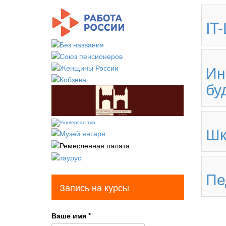
IT
Ин
бу
Шк
Пе
Запись на курсы
Ваше имя
*