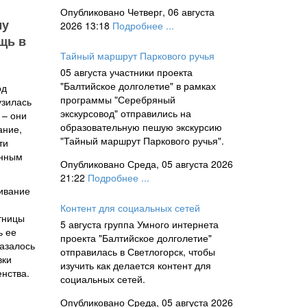
Опубликовано Четверг, 06 августа
му
2026 13:18
Подробнее ...
щь в
Тайный маршрут Паркового ручья
05 августа участники проекта
"Балтийское долголетие" в рамках
од
программы "Серебряный
узилась
экскурсовод" отправились на
 – они
образовательную пешую экскурсию
ание,
"Тайный маршрут Паркового ручья".
ти
инным
Опубликовано Среда, 05 августа 2026
21:22
Подробнее ...
ивание
Контент для социальных сетей
тницы
5 августа группа Умного интернета
ь ее
проекта "Балтийское долголетие"
казалось
отправилась в Светлогорск, чтобы
вки
изучить как делается контент для
нства.
социальных сетей.
Опубликовано Среда, 05 августа 2026