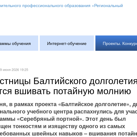
аммы обучения
Интернет-обучение
Проекты. Конкур
09 июня 2026 19:25
стницы Балтийского долголети
тся вшивать потайную молнию
ня, в рамках проекта «Балтийское долголетие», д
нального учебного центра распахнулись для уча
аммы «Серебряный портной». Этот день был
щен тонкостям и изяществу одного из самых
ебованных швейных навыков – вшивания потай