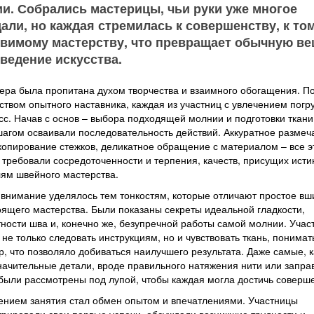
и. Собрались мастерицы, чьи руки уже многое
али, но каждая стремилась к совершенству, к то
вимому мастерству, что превращает обычную ве
ведение искусства.
ра была пропитана духом творчества и взаимного обогащения. П
ством опытного наставника, каждая из участниц с увлечением погр
сс. Начав с основ – выбора подходящей молнии и подготовки ткани
шагом осваивали последовательность действий. Аккуратное размеч
копирование стежков, деликатное обращение с материалом – все э
требовали сосредоточенности и терпения, качеств, присущих ист
ям швейного мастерства.
внимание уделялось тем тонкостям, которые отличают простое вш
оящего мастерства. Были показаны секреты идеальной гладкости,
ности шва и, конечно же, безупречной работы самой молнии. Учас
 не только следовать инструкциям, но и чувствовать ткань, понимат
р, что позволяло добиваться наилучшего результата. Даже самые, 
начительные детали, вроде правильного натяжения нити или запра
 были рассмотрены под лупой, чтобы каждая могла достичь соверше
нием занятия стал обмен опытом и впечатлениями. Участницы