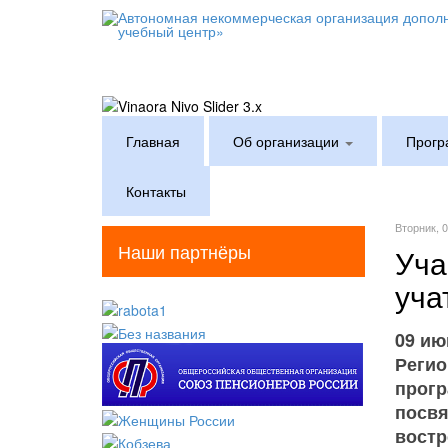
Главная
Об организации
Прогр
Контакты
Вторник, 
Наши партнёры
Уча
уча
09 ию
Регио
прогр
посвя
востр