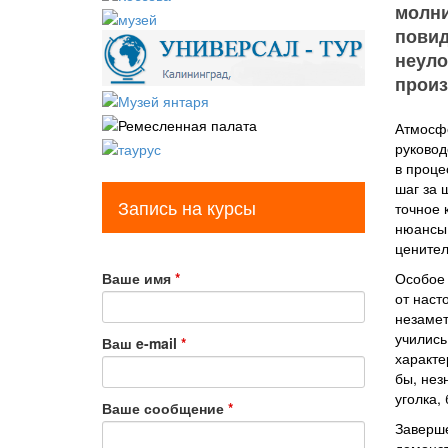
молни
повид
неуло
произ
Атмосфе
руковод
в проце
шаг за 
Запись на курсы
точное 
нюансы 
ценител
Ваше имя
*
Особое 
от наст
незамет
учились
Ваш e-mail
*
характе
бы, нез
уголка,
Ваше сообщение
*
Заверше