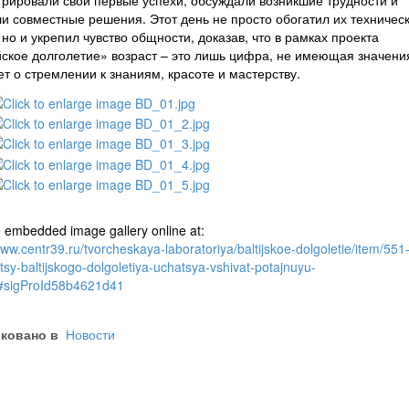
рировали свои первые успехи, обсуждали возникшие трудности и
и совместные решения. Этот день не просто обогатил их техничес
 но и укрепил чувство общности, доказав, что в рамках проекта
ское долголетие» возраст – это лишь цифра, не имеющая значения
ет о стремлении к знаниям, красоте и мастерству.
 embedded image gallery online at:
www.centr39.ru/tvorcheskaya-laboratoriya/baltijskoe-dolgoletie/item/551
tsy-baltijskogo-dolgoletiya-uchatsya-vshivat-potajnuyu-
#sigProId58b4621d41
ковано в
Новости