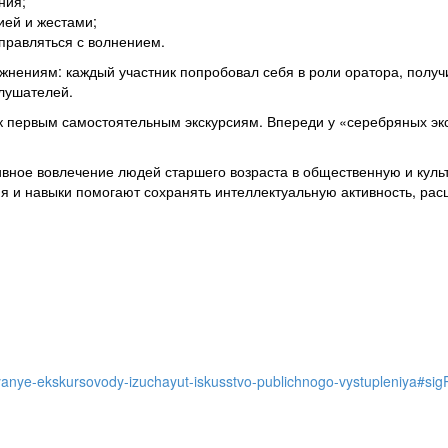
ния;
ией и жестами;
справляться с волнением.
ениям: каждый участник попробовал себя в роли оратора, получил
слушателей.
 к первым самостоятельным экскурсиям. Впереди у «серебряных эк
ивное вовлечение людей старшего возраста в общественную и кул
ия и навыки помогают сохранять интеллектуальную активность, рас
yanye-ekskursovody-izuchayut-iskusstvo-publichnogo-vystupleniya#si