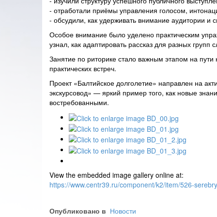
- изучили структуру успешного публичного выступле
- отработали приёмы управления голосом, интонац
- обсудили, как удерживать внимание аудитории и 
Особое внимание было уделено практическим упражн
узнал, как адаптировать рассказ для разных групп 
Занятие по риторике стало важным этапом на пути
практических встреч.
Проект «Балтийское долголетие» направлен на акт
экскурсовод» — яркий пример того, как новые знан
востребованными.
View the embedded image gallery online at:
https://www.centr39.ru/component/k2/item/526-serebr
Опубликовано в
Новости